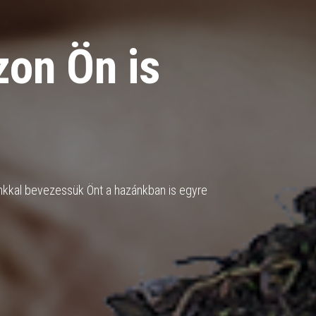
on Ön is
nkkal bevezessük Önt a hazánkban is egyre
!